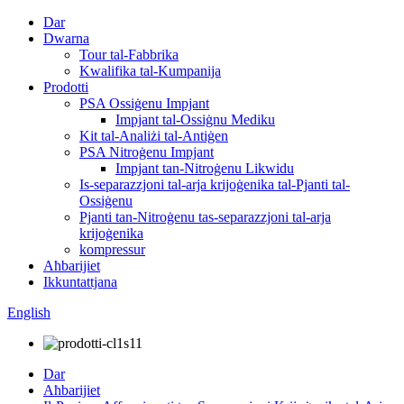
Dar
Dwarna
Tour tal-Fabbrika
Kwalifika tal-Kumpanija
Prodotti
PSA Ossiġenu Impjant
Impjant tal-Ossiġnu Mediku
Kit tal-Analiżi tal-Antiġen
PSA Nitroġenu Impjant
Impjant tan-Nitroġenu Likwidu
Is-separazzjoni tal-arja krijoġenika tal-Pjanti tal-
Ossiġenu
Pjanti tan-Nitroġenu tas-separazzjoni tal-arja
krijoġenika
kompressur
Aħbarijiet
Ikkuntattjana
English
Dar
Aħbarijiet