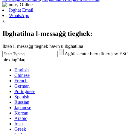
Ibgħat Email
WhatsApp
x
Ibgħatilna l-messaġġ tiegħek:
Ikteb il-messaġġ tiegħek hawn u ibgħatilna
Agħfas enter biex tfittex jew ESC
biex tagħlaq
English
Chinese
French
German
Portuguese
Spanish
Russian
Japanese
Korean
Arabic
Irish
Greek