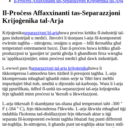
Il-Proċess Affaxxinanti tas-Separazzjoni Krijoġenika tal-Arja
Il-Proċess Affaxxinanti tas-Separazzjoni
Krijoġenika tal-Arja
Krijoġeniku
separazzjoni bl-arja
huwa proċess kritiku fl-industriji tal-
gass industrijali u mediċi. Jinvolvi li tissepara l-arja fil-komponenti
ewlenin tagħha – nitroġenu, ossiġnu u argon – billi tkessaħha għal
temperaturi estremament baxxi. Dan il-proċess huwa kritiku għall-
produzzjoni ta 'gassijiet ta' purità għolja li għandhom firxa wiesgħa
ta 'applikazzjonijiet, minn proċessi mediċi għal dawk industrijali.
L-ewwel pass fi
separazzjoni tal-arja krijoġenika
huwa li
tikkompressa l-atmosfera biex tiżdied il-pressjoni tagħha. L-arja
kkompressata mbagħad tgħaddi minn serje ta 'filtri biex tneħħi
impuritajiet bħal trab, umdità u dijossidu tal-karbonju. Wara li l-arja
tiġi ppurifikata, tidħol fl-unità tas-separazzjoni tal-arja krijoġenika
fejn tgħaddi minn proċessi ta 'tkessiħ u likwefazzjoni.
L-arja titkessaħ fi skambjatur tas-sħana għal temperaturi taħt -300 °
F (-184 ° C), fejn tikkondensa f'likwidu. L-arja likwida mbagħad tiġi
mdaħħla f'kolonna tad-distillazzjoni fejn titkessaħ aktar u tiġi
separata fil-komponenti ewlenin tagħha bbażati fuq punti differenti
tat-togħlija. In-nitroġenu, li għandu punt tat-togħlija aktar baxx mill-