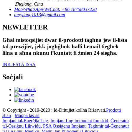
'Zhejiang, Ċina
Mob/WhatsApp/WeChat: +86 18758037220
amyjiang1013@gmail.com
NEWLETTER
Għal mistoqsijiet dwar il-prodotti tagħna jew il-lista
tal-prezzijiet, jekk jogħġbok ħalli l-email tiegħek
lilna u aħna nkunu f'kuntatt fi żmien 24 siegħa.
INKJESTA ISSA
Soċjali
© Copyright - 2019-2020 : Id-Drittijiet kollha Riżervati.
Prodotti
sħan
-
Mappa tas-sit
Impjant tal-Enerġija Lng
,
Impjant Lng immuntat fuq skid
,
Ġeneratur
tal-Ossiġnu Likwidu
,
PSA Ossiġenu Impjant
,
Tagħmir tal-Ġeneratur
tal-Ossiġnu Mediku
,
Magni tan-Nitroġenu Likwidu
,