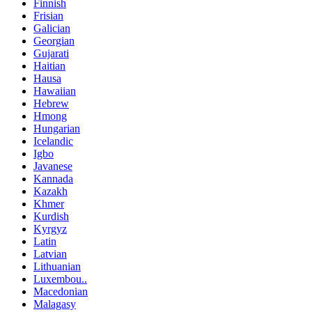
Finnish
Frisian
Galician
Georgian
Gujarati
Haitian
Hausa
Hawaiian
Hebrew
Hmong
Hungarian
Icelandic
Igbo
Javanese
Kannada
Kazakh
Khmer
Kurdish
Kyrgyz
Latin
Latvian
Lithuanian
Luxembou..
Macedonian
Malagasy