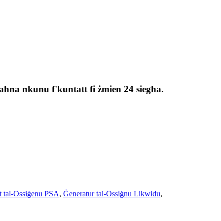
 u aħna nkunu f'kuntatt fi żmien 24 siegħa.
t tal-Ossiġenu PSA
,
Ġeneratur tal-Ossiġnu Likwidu
,