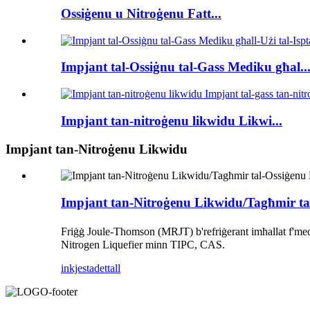
Ossiġenu u Nitroġenu Fatt...
Impjant tal-Ossiġnu tal-Gass Mediku għal..
Impjant tan-nitroġenu likwidu Likwi...
Impjant tan-Nitroġenu Likwidu
Impjant tan-Nitroġenu Likwidu/Tagħmir tal
Friġġ Joule-Thomson (MRJT) b'refriġerant imħallat f'med
Nitrogen Liquefier minn TIPC, CAS.
inkjesta
dettall