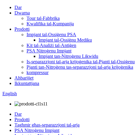
Dar
Dwarna
Tour tal-Fabbrika
Kwalifika tal-Kumpanija
Prodotti
Impjant tal-Ossiġenu PSA
Impjant tal-Ossiġnu Mediku
Kit tal-Analiżi tal-Antiġen
PSA Nitroġenu Impjant
Impjant tan-Nitroġenu Likwidu
Is-separazzjoni tal-arja krijoġenika tal-Pjanti tal-Ossiġenu
Pjanti tan-Nitroġenu tas-separazzjoni tal-arja krijoġenika
kompressur
Aħbarijiet
Ikkuntattjana
English
Dar
Prodotti
Tagħmir għas-separazzjoni tal-arja
PSA Nitroġenu Impjant