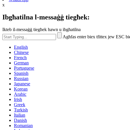
x
Ibgħatilna l-messaġġ tiegħek:
Ikteb il-messaġġ tiegħek hawn u ibgħatilna
Agħfas enter biex tfittex jew ESC bi
English
Chinese
French
German
Portuguese
Spanish
Russian
Japanese
Korean
Arabic
Irish
Greek
Turkish
Italian
Danish
Romanian