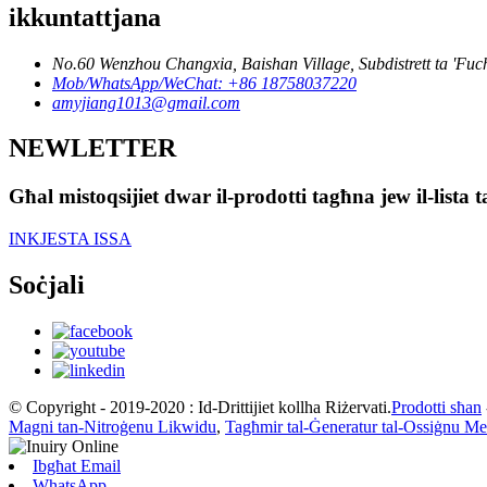
ikkuntattjana
No.60 Wenzhou Changxia, Baishan Village, Subdistrett ta 'Fuch
Mob/WhatsApp/WeChat: +86 18758037220
amyjiang1013@gmail.com
NEWLETTER
Għal mistoqsijiet dwar il-prodotti tagħna jew il-lista 
INKJESTA ISSA
Soċjali
© Copyright - 2019-2020 : Id-Drittijiet kollha Riżervati.
Prodotti sħan
Magni tan-Nitroġenu Likwidu
,
Tagħmir tal-Ġeneratur tal-Ossiġnu M
Ibgħat Email
WhatsApp