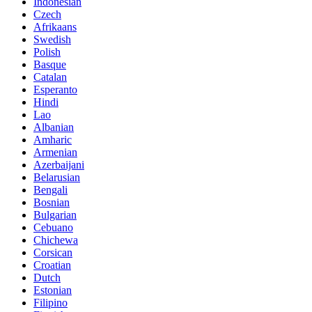
Indonesian
Czech
Afrikaans
Swedish
Polish
Basque
Catalan
Esperanto
Hindi
Lao
Albanian
Amharic
Armenian
Azerbaijani
Belarusian
Bengali
Bosnian
Bulgarian
Cebuano
Chichewa
Corsican
Croatian
Dutch
Estonian
Filipino