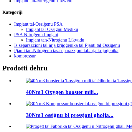
Impjant tan-Nitroġenu Likwidu
Kategoriji
Impjant tal-Ossiġenu PSA
Impjant tal-Ossiġnu Mediku
PSA Nitroġenu Impjant
Impjant tan-Nitroġenu Likwidu
Is-separazzjoni tal-arja krijoġenika tal-Pjanti tal-Ossiġenu
Pjanti tan-Nitroġenu tas-separazzjoni tal-arja krijoġenika
kompressur
Prodotti dehru
40Nm3 Oxygen booster mili...
30Nm3 ossiġnu bi pressjoni għolja...