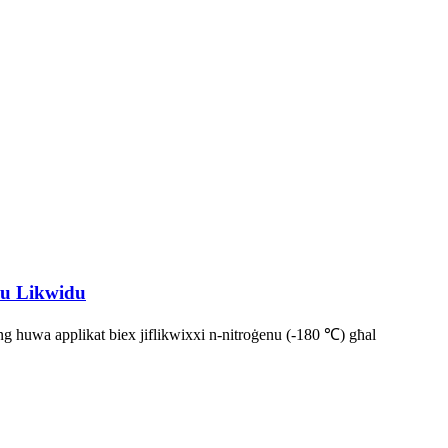
nu Likwidu
g huwa applikat biex jiflikwixxi n-nitroġenu (-180 ℃) għal