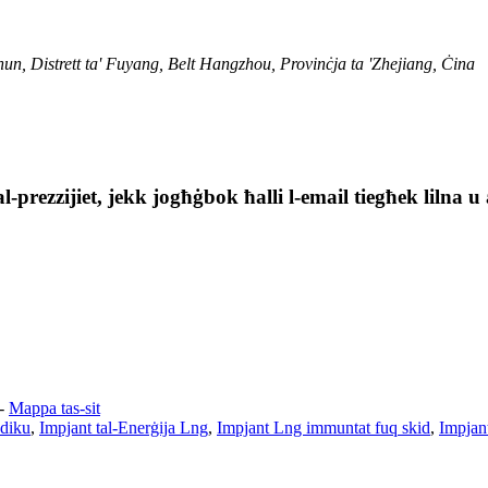
un, Distrett ta' Fuyang, Belt Hangzhou, Provinċja ta 'Zhejiang, Ċina
tal-prezzijiet, jekk jogħġbok ħalli l-email tiegħek lilna
-
Mappa tas-sit
ediku
,
Impjant tal-Enerġija Lng
,
Impjant Lng immuntat fuq skid
,
Impjan