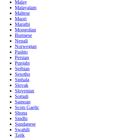
Malay
Malayalam
Maltese
Maori
Marathi
Mongolian
Burmese
Nepali
Norwegian
Pashto
Persian
Punjabi
Serbian
Sesotho
Sinhala
Slovak
Slovenian
Somali
Samoan
Scots Gaelic
Shona
Sindhi
Sundanese
Swahili
Tajik