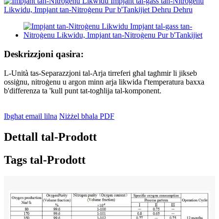
Deskrizzjoni qasira:
L-Unità tas-Separazzjoni tal-Arja tirreferi għal tagħmir li jikseb
ossiġnu, nitroġenu u argon minn arja likwida f'temperatura baxxa
b'differenza ta 'kull punt tat-togħlija tal-komponent.
Ibgħat email lilna
Niżżel bħala PDF
Dettall tal-Prodott
Tags tal-Prodott