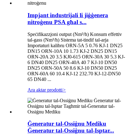
Impjant industrijali li jiġġenera
nitroġenu PSA għal s...
Speċifikazzjoni output (Nm³/h) Konsum effettiv
tal-gass (Nm³/h) Sistema tat-tindif tal-arja
Importaturi kalibru ORN-5A 5 0.76 KJ-1 DN25
DN15 ORN-10A 10 1.73 KJ-2 DN25 DN15
ORN-20A 20 3.5 KJ0-615 ORN-30A 30 5.3 KJ-
6 DN40 DN25 ORN-40A 40 7 KJ-10 DN50
DN25 ORN-50A 50 8.6 KJ-10 DN50 DN25
ORN-60A 60 10.4 KJ-12 232.70 KJ-12-DN50
65 DN40 ...
Ara aktar prodotti
>
Ġeneratur tal-Ossiġnu Mediku
Ġeneratur tal-Ossiġnu tal-Isptar...