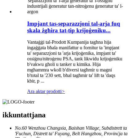
Impjant tas-separazzjoni tal-arja fuq
skala żgħira tat-tip krijoġeniku...
Vantaġġi tal-Prodott Kumpanija tagħna hija
ingaġġata bħala manifattur u fornitur ta 'impjant
ta' separazzjoni ta 'arja krijoġenika, impjant ta'
ossiġnu/nitroġenu PSA, tank likwidu krijoġeniku
b'vakwu għoli u tanker u kimika. Hija
mgħammra wkoll b'diversi tagħmir u magni
b'total ta '230 sett, bħal tagħmir ta' lift ta 'daqs
kbir, p ...
Ara aktar prodotti
>
ikkuntattjana
No.60 Wenzhou Changxia, Baishan Village, Subdistrett ta
'Fuchun, Distrett ta' Fuyang, Belt Hangzhou, Provinċja ta