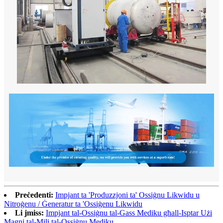
Preċedenti:
Impjant ta 'Produzzjoni ta' Ossiġnu Likwidu u
Nitroġenu / Ġeneratur ta 'Ossiġenu Likwidu
Li jmiss:
Impjant tal-Ossiġnu tal-Gass Mediku għall-Isptar Użi
Magni tal-Mili tal-Ossiġnu Mediku