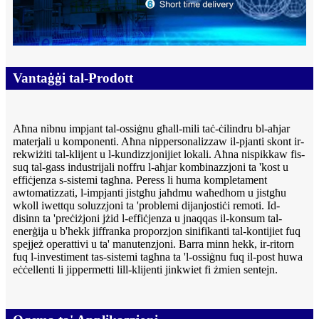
Vantaġġi tal-Prodott
Aħna nibnu impjant tal-ossiġnu għall-mili taċ-ċilindru bl-aħjar
materjali u komponenti. Aħna nippersonalizzaw il-pjanti skont ir-
rekwiżiti tal-klijent u l-kundizzjonijiet lokali. Aħna nispikkaw fis-
suq tal-gass industrijali noffru l-aħjar kombinazzjoni ta 'kost u
effiċjenza s-sistemi tagħna. Peress li huma kompletament
awtomatizzati, l-impjanti jistgħu jaħdmu waħedhom u jistgħu
wkoll iwettqu soluzzjoni ta 'problemi dijanjostiċi remoti. Id-
disinn ta 'preċiżjoni jżid l-effiċjenza u jnaqqas il-konsum tal-
enerġija u b'hekk jiffranka proporzjon sinifikanti tal-kontijiet fuq
spejjeż operattivi u ta' manutenzjoni. Barra minn hekk, ir-ritorn
fuq l-investiment tas-sistemi tagħna ta 'l-ossiġnu fuq il-post huwa
eċċellenti li jippermetti lill-klijenti jinkwiet fi żmien sentejn.