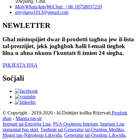
'Zhejiang, Ċina
Mob/WhatsApp/WeChat: +86 18758037220
amyjiang1013@gmail.com
NEWLETTER
Għal mistoqsijiet dwar il-prodotti tagħna jew il-lista
tal-prezzijiet, jekk jogħġbok ħalli l-email tiegħek
lilna u aħna nkunu f'kuntatt fi żmien 24 siegħa.
INKJESTA ISSA
Soċjali
© Copyright - 2019-2020 : Id-Drittijiet kollha Riżervati.
Prodotti
sħan
-
Mappa tas-sit
Impjant tal-Enerġija Lng
,
PSA Ossiġenu Impjant
,
Impjant Lng
immuntat fuq skid
,
Tagħmir tal-Ġeneratur tal-Ossiġnu Mediku
,
Magni tan-Nitroġenu Likwidu
,
Ġeneratur tal-Ossiġnu Likwidu
,