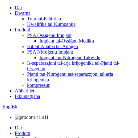
Dar
Dwarna
Tour tal-Fabbrika
Kwalifika tal-Kumpanija
Prodotti
PSA Ossiġenu Impjant
Impjant tal-Ossiġnu Mediku
Kit tal-Analiżi tal-Antiġen
PSA Nitroġenu Impjant
Impjant tan-Nitroġenu Likwidu
Is-separazzjoni tal-arja krijoġenika tal-Pjanti tal-
Ossiġenu
Pjanti tan-Nitroġenu tas-separazzjoni tal-arja
krijoġenika
kompressur
Aħbarijiet
Ikkuntattjana
English
Dar
Prodotti