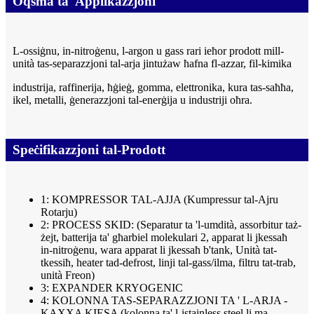
Oqsma ta' Applikazzjoni
L-ossiġnu, in-nitroġenu, l-argon u gass rari ieħor prodott mill-
unità tas-separazzjoni tal-arja jintużaw ħafna fl-azzar, fil-kimika
industrija, raffinerija, ħġieġ, gomma, elettronika, kura tas-saħħa,
ikel, metalli, ġenerazzjoni tal-enerġija u industriji oħra.
Speċifikazzjoni tal-Prodott
1: KOMPRESSOR TAL-AJJA (Kumpressur tal-Ajru
Rotarju)
2: PROCESS SKID: (Separatur ta 'l-umdità, assorbitur taż-
żejt, batterija ta' għarbiel molekulari 2, apparat li jkessaħ
in-nitroġenu, wara apparat li jkessaħ b'tank, Unità tat-
tkessiħ, heater tad-defrost, linji tal-gass/ilma, filtru tat-trab,
unità Freon)
3: EXPANDER KRYOGENIC
4: KOLONNA TAS-SEPARAZZJONI TA ' L-ARJA -
KAXXA KIESA (kolonna ta' l-istainless steel li ma