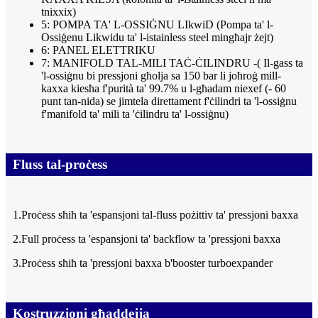
tnixxix)
5: POMPA TA' L-OSSIĠNU LIkwiD (Pompa ta' l-
Ossiġenu Likwidu ta' l-istainless steel mingħajr żejt)
6: PANEL ELETTRIKU
7: MANIFOLD TAL-MILI TAĊ-ĊILINDRU -( Il-gass ta
'l-ossiġnu bi pressjoni għolja sa 150 bar li joħroġ mill-
kaxxa kiesħa f'purità ta' 99.7% u l-għadam niexef (- 60
punt tan-nida) se jimtela direttament f'ċilindri ta 'l-ossiġnu
f'manifold ta' mili ta 'ċilindru ta' l-ossiġnu)
Fluss tal-proċess
1.Proċess sħiħ ta 'espansjoni tal-fluss pożittiv ta' pressjoni baxxa
2.Full proċess ta 'espansjoni ta' backflow ta 'pressjoni baxxa
3.Proċess sħiħ ta 'pressjoni baxxa b'booster turboexpander
Kostruzzjoni għaddejja