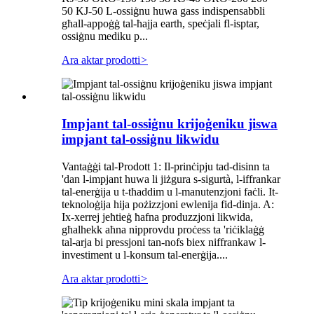
50 KJ-50 L-ossiġnu huwa gass indispensabbli
għall-appoġġ tal-ħajja earth, speċjali fl-isptar,
ossiġnu mediku p...
Ara aktar prodotti
>
Impjant tal-ossiġnu krijoġeniku jiswa
impjant tal-ossiġnu likwidu
Vantaġġi tal-Prodott 1: Il-prinċipju tad-disinn ta
'dan l-impjant huwa li jiżgura s-sigurtà, l-iffrankar
tal-enerġija u t-tħaddim u l-manutenzjoni faċli. It-
teknoloġija hija pożizzjoni ewlenija fid-dinja. A:
Ix-xerrej jeħtieġ ħafna produzzjoni likwida,
għalhekk aħna nipprovdu proċess ta 'riċiklaġġ
tal-arja bi pressjoni tan-nofs biex niffrankaw l-
investiment u l-konsum tal-enerġija....
Ara aktar prodotti
>