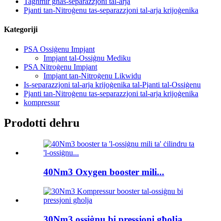
Tagħmir għas-separazzjoni tal-arja
Pjanti tan-Nitroġenu tas-separazzjoni tal-arja krijoġenika
Kategoriji
PSA Ossiġenu Impjant
Impjant tal-Ossiġnu Mediku
PSA Nitroġenu Impjant
Impjant tan-Nitroġenu Likwidu
Is-separazzjoni tal-arja krijoġenika tal-Pjanti tal-Ossiġenu
Pjanti tan-Nitroġenu tas-separazzjoni tal-arja krijoġenika
kompressur
Prodotti dehru
40Nm3 Oxygen booster mili...
30Nm3 ossiġnu bi pressjoni għolja...