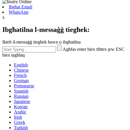
Ibgħat Email
WhatsApp
x
Ibgħatilna l-messaġġ tiegħek:
Ikteb il-messaġġ tiegħek hawn u ibgħatilna
Agħfas enter biex tfittex jew ESC
biex tagħlaq
English
Chinese
French
German
Portuguese
Spanish
Russian
Japanese
Korean
Arabic
Irish
Greek
Turkish