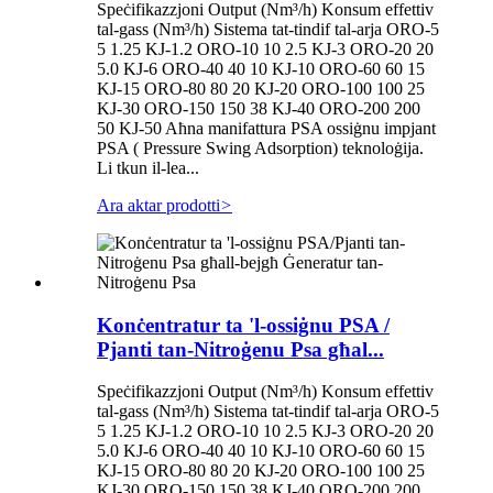
Speċifikazzjoni Output (Nm³/h) Konsum effettiv
tal-gass (Nm³/h) Sistema tat-tindif tal-arja ORO-5
5 1.25 KJ-1.2 ORO-10 10 2.5 KJ-3 ORO-20 20
5.0 KJ-6 ORO-40 40 10 KJ-10 ORO-60 60 15
KJ-15 ORO-80 80 20 KJ-20 ORO-100 100 25
KJ-30 ORO-150 150 38 KJ-40 ORO-200 200
50 KJ-50 Aħna manifattura PSA ossiġnu impjant
PSA ( Pressure Swing Adsorption) teknoloġija.
Li tkun il-lea...
Ara aktar prodotti
>
Konċentratur ta 'l-ossiġnu PSA /
Pjanti tan-Nitroġenu Psa għal...
Speċifikazzjoni Output (Nm³/h) Konsum effettiv
tal-gass (Nm³/h) Sistema tat-tindif tal-arja ORO-5
5 1.25 KJ-1.2 ORO-10 10 2.5 KJ-3 ORO-20 20
5.0 KJ-6 ORO-40 40 10 KJ-10 ORO-60 60 15
KJ-15 ORO-80 80 20 KJ-20 ORO-100 100 25
KJ-30 ORO-150 150 38 KJ-40 ORO-200 200