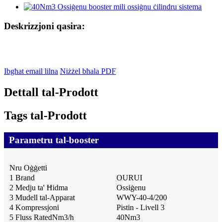
Deskrizzjoni qasira:
Ibgħat email lilna
Niżżel bħala PDF
Dettall tal-Prodott
Tags tal-Prodott
Parametru tal-booster
Nru Oġġetti
1 Brand
OURUI
2 Medju ta' Ħidma
Ossiġenu
3 Mudell tal-Apparat
WWY-40-4/200
4 Kompressjoni
Pistin - Livell 3
5 Fluss RatedNm3/h
40Nm3