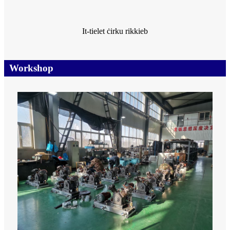
It-tielet ċirku rikkieb
Workshop