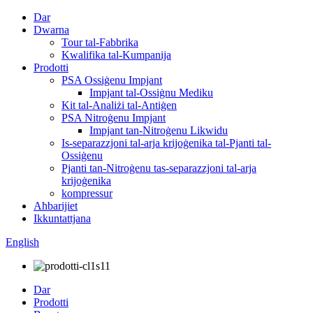
Dar
Dwarna
Tour tal-Fabbrika
Kwalifika tal-Kumpanija
Prodotti
PSA Ossiġenu Impjant
Impjant tal-Ossiġnu Mediku
Kit tal-Analiżi tal-Antiġen
PSA Nitroġenu Impjant
Impjant tan-Nitroġenu Likwidu
Is-separazzjoni tal-arja krijoġenika tal-Pjanti tal-
Ossiġenu
Pjanti tan-Nitroġenu tas-separazzjoni tal-arja
krijoġenika
kompressur
Aħbarijiet
Ikkuntattjana
English
Dar
Prodotti