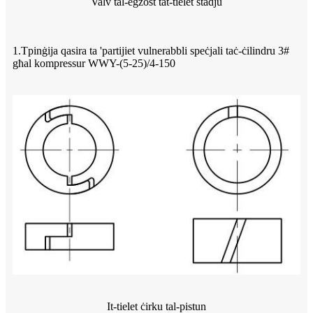
Valv tal-egżost tat-tielet stadju
1.Tpinġija qasira ta 'partijiet vulnerabbli speċjali taċ-ċilindru 3#
għal kompressur WWY-(5-25)/4-150
It-tielet ċirku tal-pistun