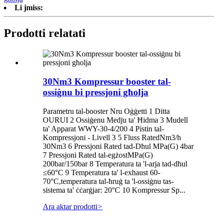
Li jmiss:
Prodotti relatati
30Nm3 Kompressur booster tal-
ossiġnu bi pressjoni għolja
Parametru tal-booster Nru Oġġetti 1 Ditta
OURUI 2 Ossiġenu Medju ta' Ħidma 3 Mudell
ta' Apparat WWY-30-4/200 4 Pistin tal-
Kompressjoni - Livell 3 5 Fluss RatedNm3/h
30Nm3 6 Pressjoni Rated tad-Dħul MPa(G) 4bar
7 Pressjoni Rated tal-egżostMPa(G)
200bar/150bar 8 Temperatura ta 'l-arja tad-dħul
≤60°C 9 Temperatura ta' l-exhaust 60-
70°C,temperatura tal-ħruġ ta 'l-ossiġnu tas-
sistema ta' ċċarġjar: 20°C 10 Kompressur Sp...
Ara aktar prodotti
>