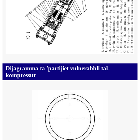
Dijagramma ta 'partijiet vulnerabbli tal-
kompressur