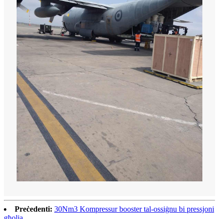
Preċedenti:
30Nm3 Kompressur booster tal-ossiġnu bi pressjoni
għolja