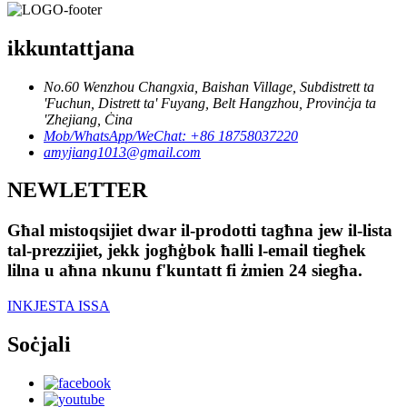
ikkuntattjana
No.60 Wenzhou Changxia, Baishan Village, Subdistrett ta
'Fuchun, Distrett ta' Fuyang, Belt Hangzhou, Provinċja ta
'Zhejiang, Ċina
Mob/WhatsApp/WeChat: +86 18758037220
amyjiang1013@gmail.com
NEWLETTER
Għal mistoqsijiet dwar il-prodotti tagħna jew il-lista
tal-prezzijiet, jekk jogħġbok ħalli l-email tiegħek
lilna u aħna nkunu f'kuntatt fi żmien 24 siegħa.
INKJESTA ISSA
Soċjali