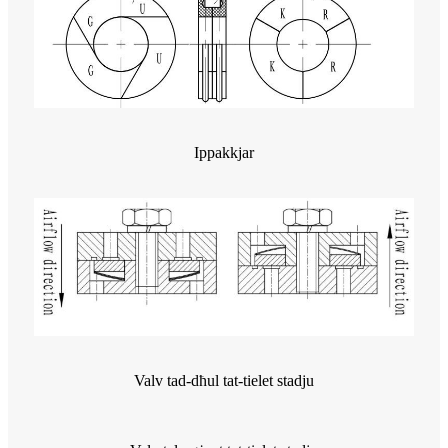
Ippakkjar
Valv tad-dħul tat-tielet stadju