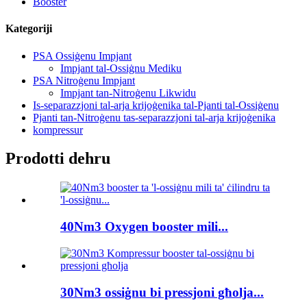
Booster
Kategoriji
PSA Ossiġenu Impjant
Impjant tal-Ossiġnu Mediku
PSA Nitroġenu Impjant
Impjant tan-Nitroġenu Likwidu
Is-separazzjoni tal-arja krijoġenika tal-Pjanti tal-Ossiġenu
Pjanti tan-Nitroġenu tas-separazzjoni tal-arja krijoġenika
kompressur
Prodotti dehru
40Nm3 Oxygen booster mili...
30Nm3 ossiġnu bi pressjoni għolja...