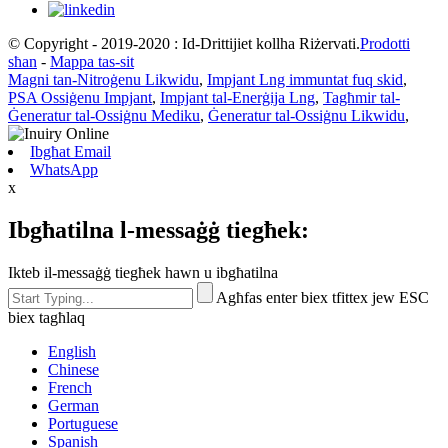
© Copyright - 2019-2020 : Id-Drittijiet kollha Riżervati.
Prodotti
sħan
-
Mappa tas-sit
Magni tan-Nitroġenu Likwidu
,
Impjant Lng immuntat fuq skid
,
PSA Ossiġenu Impjant
,
Impjant tal-Enerġija Lng
,
Tagħmir tal-
Ġeneratur tal-Ossiġnu Mediku
,
Ġeneratur tal-Ossiġnu Likwidu
,
Ibgħat Email
WhatsApp
x
Ibgħatilna l-messaġġ tiegħek:
Ikteb il-messaġġ tiegħek hawn u ibgħatilna
Agħfas enter biex tfittex jew ESC
biex tagħlaq
English
Chinese
French
German
Portuguese
Spanish