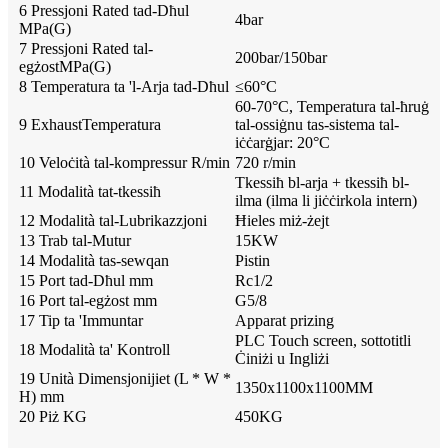
6 Pressjoni Rated tad-Dħul
4bar
MPa(G)
7 Pressjoni Rated tal-
200bar/150bar
egżostMPa(G)
8 Temperatura ta 'l-Arja tad-Dħul
≤
60
°
C
60-70°C, Temperatura tal-ħruġ
9 ExhaustTemperatura
tal-ossiġnu tas-sistema tal-
iċċarġjar: 20°C
10 Veloċità tal-kompressur R/min
720 r/min
Tkessiħ bl-arja + tkessiħ bl-
11 Modalità tat-tkessiħ
ilma (ilma li jiċċirkola intern)
12 Modalità tal-Lubrikazzjoni
Ħieles miż-żejt
13 Trab tal-Mutur
15KW
14 Modalità tas-sewqan
Pistin
15 Port tad-Dħul mm
Rc1/2
16 Port tal-egżost mm
G5/8
17 Tip ta 'Immuntar
Apparat prizing
PLC Touch screen, sottotitli
18 Modalità ta' Kontroll
Ċiniżi u Ingliżi
19 Unità Dimensjonijiet (L * W *
1350x1100x1100MM
H) mm
20 Piż KG
450KG