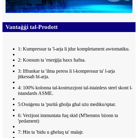
Vantaġġi tal-Prodott
1: Kumpressur ta 'l-arja li jdur kompletament awtomatiku.
2: Konsum ta 'enerġija baxx ħafna.
3: Iffrankar ta 'ilma peress li l-kompressur ta' l-arja
jitkessaħ bl-arja.
4: 100% kolonna tal-kostruzzjoni tal-istainless steel skont l-
istandards ASME.
5:Ossiġenu ta 'purità għolja għal użu mediku/sptar.
6: Verżjoni immuntata fuq skid (M'hemmx bżonn ta
'pedament)
7: Ħin ta 'bidu u għeluq ta' malajr.