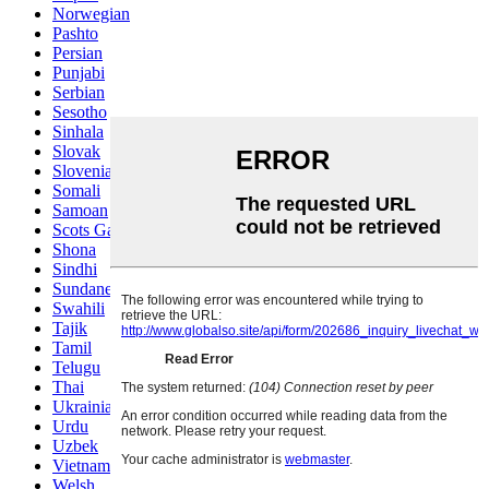
Norwegian
Pashto
Persian
Punjabi
Serbian
Sesotho
Sinhala
Slovak
Slovenian
Somali
Samoan
Scots Gaelic
Shona
Sindhi
Sundanese
Swahili
Tajik
Tamil
Telugu
Thai
Ukrainian
Urdu
Uzbek
Vietnamese
Welsh