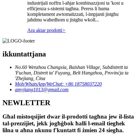
industrijali noffru l-aħjar kombinazzjoni ta 'kost u
effiċjenza s-sistemi tagħna. Peress li huma
kompletament awtomatizzati, l-impjanti jistgħu
jaħdmu waħedhom u jistgħu wkoll...
Ara aktar prodotti
>
ikkuntattjana
No.60 Wenzhou Changxia, Baishan Village, Subdistrett ta
'Fuchun, Distrett ta' Fuyang, Belt Hangzhou, Provinċja ta
'Zhejiang, Ċina
Mob/WhatsApp/WeChat: +86 18758037220
amyjiang1013@gmail.com
NEWLETTER
Għal mistoqsijiet dwar il-prodotti tagħna jew il-lista
tal-prezzijiet, jekk jogħġbok ħalli l-email tiegħek
lilna u aħna nkunu f'kuntatt fi żmien 24 siegħa.