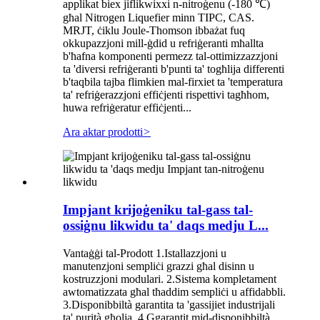
applikat biex jiflikwixxi n-nitroġenu (-180 ℃)
għal Nitrogen Liquefier minn TIPC, CAS.
MRJT, ċiklu Joule-Thomson ibbażat fuq
okkupazzjoni mill-ġdid u refriġeranti mħallta
b'ħafna komponenti permezz tal-ottimizzazzjoni
ta 'diversi refriġeranti b'punti ta' togħlija differenti
b'taqbila tajba flimkien mal-firxiet ta 'temperatura
ta' refriġerazzjoni effiċjenti rispettivi tagħhom,
huwa refriġeratur effiċjenti...
Ara aktar prodotti
>
Impjant krijoġeniku tal-gass tal-
ossiġnu likwidu ta' daqs medju L...
Vantaġġi tal-Prodott 1.Istallazzjoni u
manutenzjoni sempliċi grazzi għal disinn u
kostruzzjoni modulari. 2.Sistema kompletament
awtomatizzata għal tħaddim sempliċi u affidabbli.
3.Disponibbiltà garantita ta 'gassijiet industrijali
ta' purità għolja. 4.Ggarantit mid-disponibbiltà