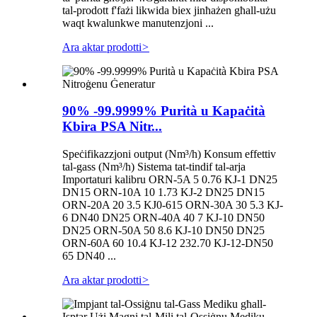
tal-prodott f'fażi likwida biex jinħażen għall-użu
waqt kwalunkwe manutenzjoni ...
Ara aktar prodotti
>
90% -99.9999% Purità u Kapaċità
Kbira PSA Nitr...
Speċifikazzjoni output (Nm³/h) Konsum effettiv
tal-gass (Nm³/h) Sistema tat-tindif tal-arja
Importaturi kalibru ORN-5A 5 0.76 KJ-1 DN25
DN15 ORN-10A 10 1.73 KJ-2 DN25 DN15
ORN-20A 20 3.5 KJ0-615 ORN-30A 30 5.3 KJ-
6 DN40 DN25 ORN-40A 40 7 KJ-10 DN50
DN25 ORN-50A 50 8.6 KJ-10 DN50 DN25
ORN-60A 60 10.4 KJ-12 232.70 KJ-12-DN50
65 DN40 ...
Ara aktar prodotti
>