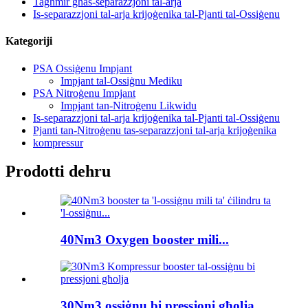
Tagħmir għas-separazzjoni tal-arja
Is-separazzjoni tal-arja krijoġenika tal-Pjanti tal-Ossiġenu
Kategoriji
PSA Ossiġenu Impjant
Impjant tal-Ossiġnu Mediku
PSA Nitroġenu Impjant
Impjant tan-Nitroġenu Likwidu
Is-separazzjoni tal-arja krijoġenika tal-Pjanti tal-Ossiġenu
Pjanti tan-Nitroġenu tas-separazzjoni tal-arja krijoġenika
kompressur
Prodotti dehru
40Nm3 Oxygen booster mili...
30Nm3 ossiġnu bi pressjoni għolja...