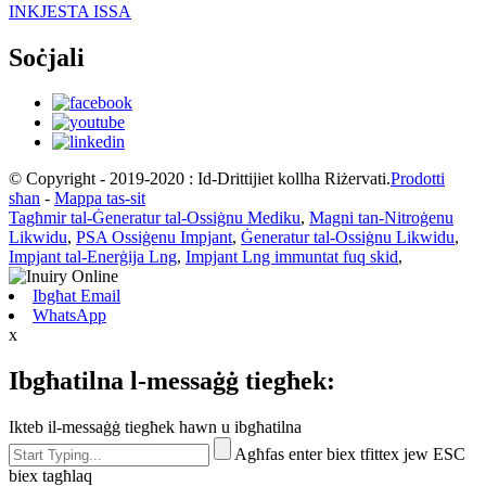
INKJESTA ISSA
Soċjali
© Copyright - 2019-2020 : Id-Drittijiet kollha Riżervati.
Prodotti
sħan
-
Mappa tas-sit
Tagħmir tal-Ġeneratur tal-Ossiġnu Mediku
,
Magni tan-Nitroġenu
Likwidu
,
PSA Ossiġenu Impjant
,
Ġeneratur tal-Ossiġnu Likwidu
,
Impjant tal-Enerġija Lng
,
Impjant Lng immuntat fuq skid
,
Ibgħat Email
WhatsApp
x
Ibgħatilna l-messaġġ tiegħek:
Ikteb il-messaġġ tiegħek hawn u ibgħatilna
Agħfas enter biex tfittex jew ESC
biex tagħlaq