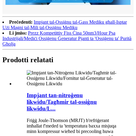
Preċedenti:
Impjant tal-Ossiġnu tal-Gass Mediku għall-Isptar
Użi Magni tal-Mili tal-Ossiġnu Mediku
Li jmiss:
Prezz Kompetittiv Fiss Ċina 50nm3/Hour Psa
Industrijali/Mediċi Ossiġenu Ġeneratur Pjanti ta 'Ossiġenu ta' Purità
Għolja
Prodotti relatati
Impjant tan-nitroġenu
likwidu/Tagħmir tal-ossiġnu
likwidu/L...
Friġġ Joule-Thomson (MRJT) b'refriġerant
imħallat f'meded ta 'temperatura baxxa misjuqa
minn kompressur wieħed bi precooling huwa