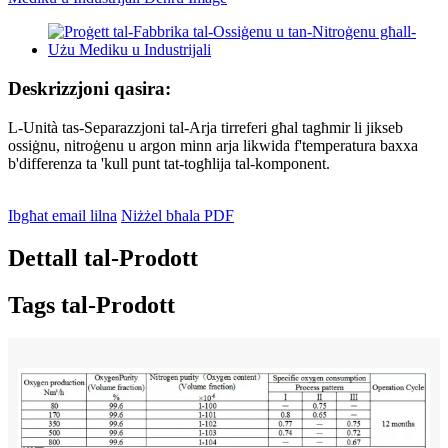
Deskrizzjoni qasira:
L-Unità tas-Separazzjoni tal-Arja tirreferi għal tagħmir li jikseb
ossiġnu, nitroġenu u argon minn arja likwida f'temperatura baxxa
b'differenza ta 'kull punt tat-togħlija tal-komponent.
Ibgħat email lilna
Niżżel bħala PDF
Dettall tal-Prodott
Tags tal-Prodott