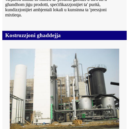
għandhom jiġu prodotti, speċifikazzjonijiet ta' purità,
kundizzjonijiet ambjentali lokali u kunsinna ta 'pressjoni
mixtieqa.
Kostruzzjoni għaddejja