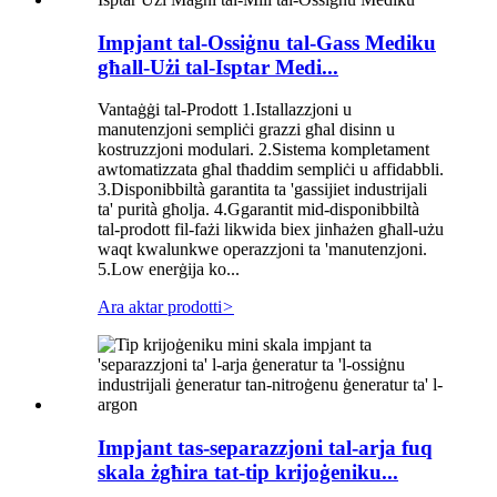
Impjant tal-Ossiġnu tal-Gass Mediku
għall-Użi tal-Isptar Medi...
Vantaġġi tal-Prodott 1.Istallazzjoni u
manutenzjoni sempliċi grazzi għal disinn u
kostruzzjoni modulari. 2.Sistema kompletament
awtomatizzata għal tħaddim sempliċi u affidabbli.
3.Disponibbiltà garantita ta 'gassijiet industrijali
ta' purità għolja. 4.Ggarantit mid-disponibbiltà
tal-prodott fil-fażi likwida biex jinħażen għall-użu
waqt kwalunkwe operazzjoni ta 'manutenzjoni.
5.Low enerġija ko...
Ara aktar prodotti
>
Impjant tas-separazzjoni tal-arja fuq
skala żgħira tat-tip krijoġeniku...