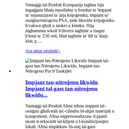
Vantaġġi tal-Prodott Kumpanija tagħna hija
ingaġġata bħala manifattur u fornitur ta 'impjant
ta' separazzjoni ta 'arja krijoġenika, impjant ta'
ossiġnu/nitroġenu PSA, tank likwidu krijoġeniku
b'vakwu għoli u tanker u kimika. Hija
mgħammra wkoll b'diversi tagħmir u magni
b'total ta '230 sett, bħal tagħmir ta' lift ta 'daqs
kbir, p ...
Ara aktar prodotti
>
Impjant tan-nitroġenu likwidu
Impjant tal-gass tan-nitroġenu
likwidu...
Vantaġġi tal-Prodott Aħna nibnu impjant tal-
ossiġnu għall-mili taċ-ċilindru bl-aħjar materjali u
komponenti. Aħna nippersonalizzaw il-pjanti
skont ir-rekwiżiti tal-klijent u l-kundizzjonijiet
lokali. Aħna nispikkaw fis-suq tal-gass