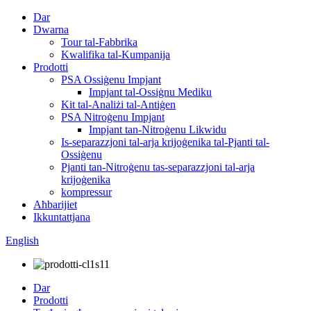
Dar
Dwarna
Tour tal-Fabbrika
Kwalifika tal-Kumpanija
Prodotti
PSA Ossiġenu Impjant
Impjant tal-Ossiġnu Mediku
Kit tal-Analiżi tal-Antiġen
PSA Nitroġenu Impjant
Impjant tan-Nitroġenu Likwidu
Is-separazzjoni tal-arja krijoġenika tal-Pjanti tal-
Ossiġenu
Pjanti tan-Nitroġenu tas-separazzjoni tal-arja
krijoġenika
kompressur
Aħbarijiet
Ikkuntattjana
English
Dar
Prodotti