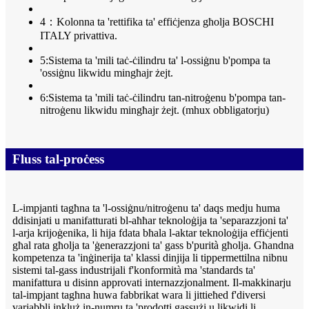
4：Kolonna ta 'rettifika ta' effiċjenza għolja BOSCHI
ITALY privattiva.
5:Sistema ta 'mili taċ-ċilindru ta' l-ossiġnu b'pompa ta
'ossiġnu likwidu mingħajr żejt.
6:Sistema ta 'mili taċ-ċilindru tan-nitroġenu b'pompa tan-
nitroġenu likwidu mingħajr żejt. (mhux obbligatorju)
Fluss tal-proċess
L-impjanti tagħna ta 'l-ossiġnu/nitroġenu ta' daqs medju huma
ddisinjati u manifatturati bl-aħħar teknoloġija ta 'separazzjoni ta'
l-arja krijoġenika, li hija fdata bħala l-aktar teknoloġija effiċjenti
għal rata għolja ta 'ġenerazzjoni ta' gass b'purità għolja. Għandna
kompetenza ta 'inġinerija ta' klassi dinjija li tippermettilna nibnu
sistemi tal-gass industrijali f'konformità ma 'standards ta'
manifattura u disinn approvati internazzjonalment. Il-makkinarju
tal-impjant tagħna huwa fabbrikat wara li jittieħed f'diversi
varjabbli inkluż in-numru ta 'prodotti gassużi u likwidi li