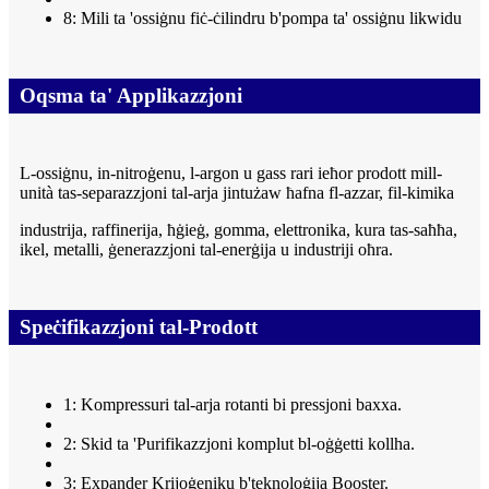
8: Mili ta 'ossiġnu fiċ-ċilindru b'pompa ta' ossiġnu likwidu
Oqsma ta' Applikazzjoni
L-ossiġnu, in-nitroġenu, l-argon u gass rari ieħor prodott mill-
unità tas-separazzjoni tal-arja jintużaw ħafna fl-azzar, fil-kimika
industrija, raffinerija, ħġieġ, gomma, elettronika, kura tas-saħħa,
ikel, metalli, ġenerazzjoni tal-enerġija u industriji oħra.
Speċifikazzjoni tal-Prodott
1: Kompressuri tal-arja rotanti bi pressjoni baxxa.
2: Skid ta 'Purifikazzjoni komplut bl-oġġetti kollha.
3: Expander Krijoġeniku b'teknoloġija Booster.